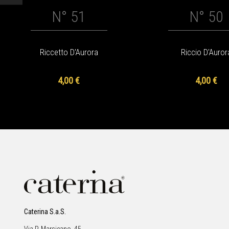
N° 51
N° 50
Riccetto D'Aurora
Riccio D'Auror
4,00 €
4,00 €
Caterina S.a.S.