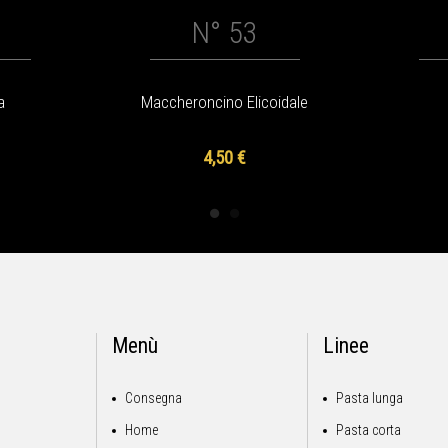
N° 53
a
Maccheroncino Elicoidale
4,50 €
Menù
Linee
Consegna
Pasta lunga
Home
Pasta corta