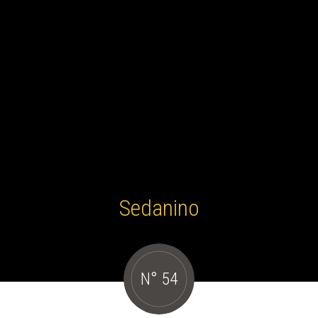
Sedanino
N° 54