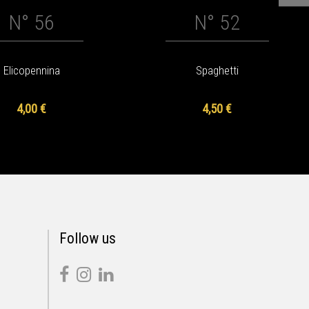
N° 56
N° 52
Elicopennina
Spaghetti
4,00 €
4,50 €
Follow us