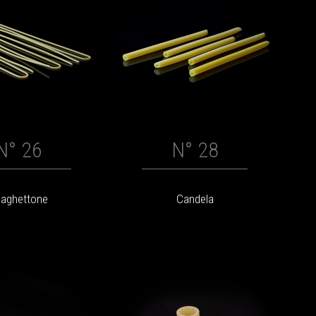
N° 26
N° 28
aghettone
Candela