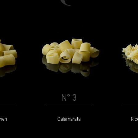
N° 3
heri
Calamarata
Ric