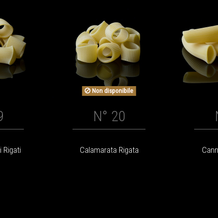
Non disponibile
9
N° 20
 Rigati
Calamarata Rigata
Cann