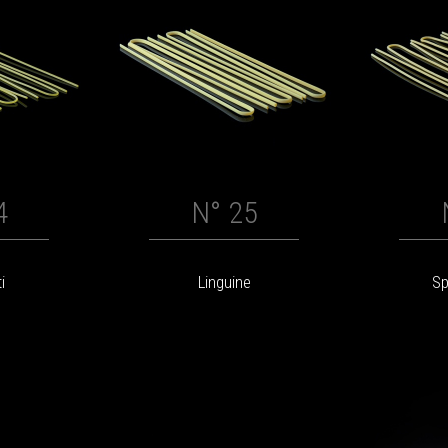
4
N° 25
i
Linguine
Sp