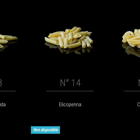
3
N° 14
ida
Elicopenna
C
Non disponibile