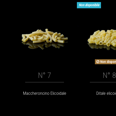
Non disponibile
Non dispon
N° 7
N° 8
Maccheroncino Elicoidale
Ditale elico