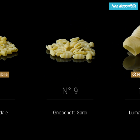
Non disponibile
ibile
No
N° 9
idale
Gnocchetti Sardi
Luma