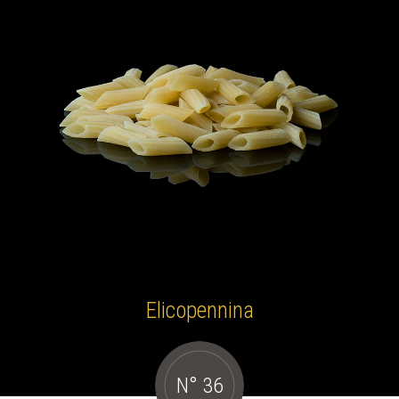
Elicopennina
N° 36