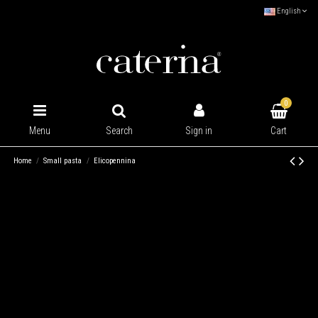
English
0
Cart
Menu
Search
Sign in
Home
Small pasta
Elicopennina